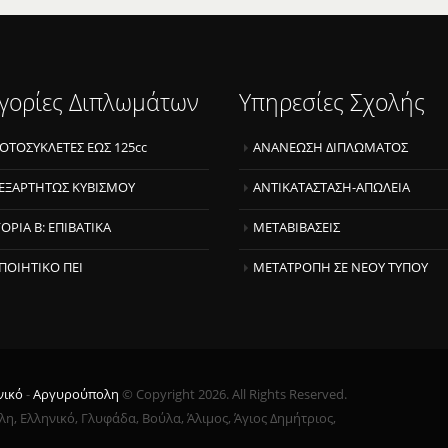
γορίες Διπλωμάτων
Υπηρεσίες Σχολής
ΜΟΤΟΣΥΚΛΕΤΕΣ ΕΩΣ 125cc
ΑΝΑΝΕΩΣΗ ΔΙΠΛΩΜΑΤΟΣ
ΝΕΞΑΡΤΗΤΩΣ ΚΥΒΙΣΜΟΥ
ΑΝΤΙΚΑΤΑΣΤΑΣΗ-ΑΠΩΛΕΙΑ
ΟΡΙΑ Β: ΕΠΙΒΑΤΙΚΑ
ΜΕΤΑΒΙΒΑΣΕΙΣ
ΠΟΙΗΤΙΚΟ ΠΕΙ
ΜΕΤΑΤΡΟΠΗ ΣΕ ΝΕΟΥ ΤΥΠΟΥ
νικό
-
Αργυρούπολη
© Copyright
2026. All Rights Reserved.
, Ελληνικό, Γλυφάδα, Βούλα, Άλιμος, Άγιος Δημήτριος,