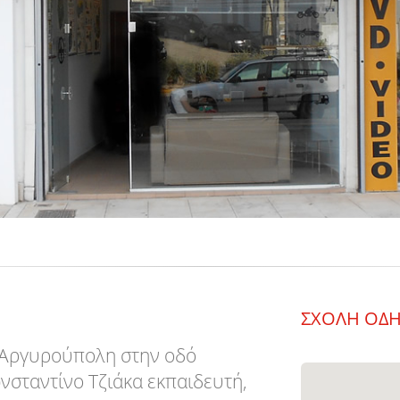
ΣΧΟΛΗ ΟΔ
ν Αργυρούπολη στην οδό
νσταντίνο Τζιάκα εκπαιδευτή,