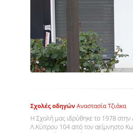
Σχολές οδηγών
Αναστασία Τζιάκα
Η Σχολή μας ιδρύθηκε το 1978 στη
Λ.Κύπρου 104 από τον αείμνηστο Κω