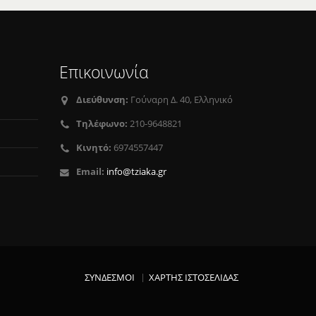
Επικοινωνία
Διεύθυνση:
Γούναρη Δ. 40, Ελληνικό
Τηλέφωνο:
210-9648821
Κινητό:
6974557447
Email:
info@tziaka.gr
ΣΥΝΔΕΣΜΟΙ
ΧΑΡΤΗΣ ΙΣΤΟΣΕΛΙΔΑΣ