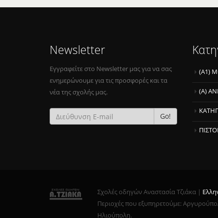
Newsletter
Κατη
Εγγραφείτε στο Νewsletter μας για να σας
(Α1) 
ενημερώνουμε για τις προσφορές και τα
(Α) Α
νέα της σχολής μας.
ΚΑΤΗΓ
Go!
ΠΙΣΤΟ
Σχολές οδηγών Αναστασία Τζιάκα |
Ελλη
Περιοχές που εξυπηρετούμε: Αργυρούπολη
Ηλιούπολη.