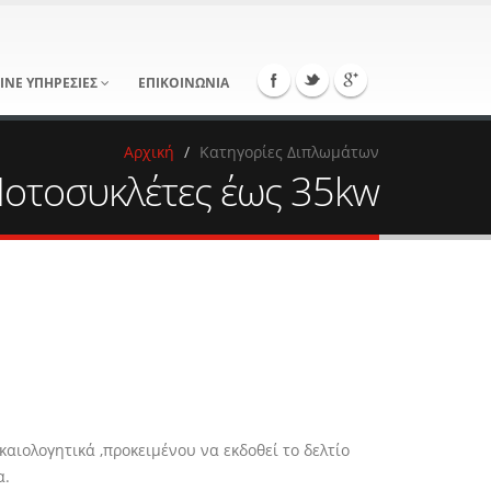
INE ΥΠΗΡΕΣΙΕΣ
ΕΠΙΚΟΙΝΩΝΙΑ
Αρχική
Κατηγορίες Διπλωμάτων
Μοτοσυκλέτες έως 35kw
αιολογητικά ,προκειμένου να εκδοθεί το δελτίο
α.