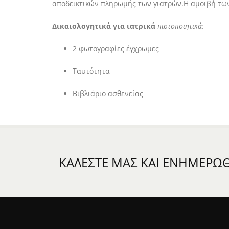
αποδεικτικών πληρωμής των γιατρών.Η αμοιβή των 
Δικαιολογητικά για ιατρικά
πιστοποιητικά:
2 φωτογραφίες έγχρωμες
Ταυτότητα
Βιβλιάριο ασθενείας
ΚΑΛΕΣΤΕ ΜΑΣ ΚΑΙ ΕΝΗΜΕΡΩΘΕ